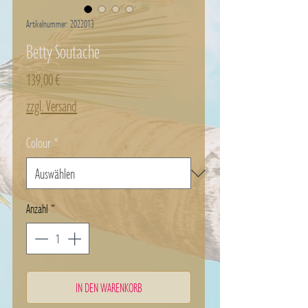
Artikelnummer: 2022013
Betty Soutache
Preis
139,00 €
zzgl. Versand
Colour
*
Anzahl
*
IN DEN WARENKORB