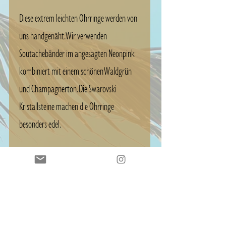
Diese extrem leichten Ohrringe werden von
uns handgenäht. Wir verwenden
Soutachebänder im angesagten Neonpink
kombiniert mit einem schönen Waldgrün
und Champagnerton. Die Swarovski
Kristallsteine machen die Ohrringe
besonders edel.
Länge ca. 4,5 cm / Breite ca. 3 cm
Material Ohrhaken Messing, 14 Karat
vergoldet