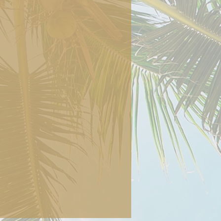
n einer anderen Farbkombination haben,
emeinsam finden wir deine
hrringe.