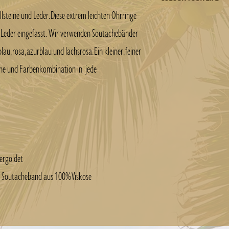
llsteine und Leder. Diese extrem leichten Ohrringe
Solltest Du Interesse a
 Leder eingefasst. Wir verwenden Soutachebänder
kontaktiere uns gern. G
lau, rosa, azurblau und lachsrosa. Ein kleiner, feiner
individuellen Soutache O
eine und Farbenkombination in jede
ergoldet
in Soutacheband aus 100% Viskose