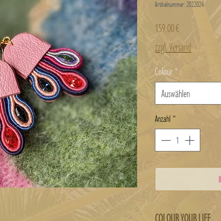
Artikelnummer: 2022024
Preis
159,00 €
zzgl. Versand
Colour
*
Auswählen
Anzahl
*
COLOUR YOUR LIFE