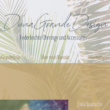
DunaGrandeDesign
Federleichte Ohrringe und Accessoires
aGrandeShop
Über mich/Kontakt
Informatione
Celia Soutache