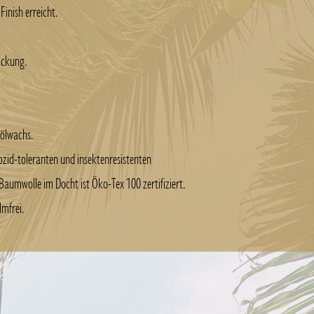
inish erreicht.
ackung.
aölwachs.
ozid-toleranten und insektenresistenten
Baumwolle im Docht ist Öko-Tex 100 zertifiziert.
lmfrei.