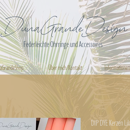
DunaGrandeDesign
Federleichte Ohrringe und Accessoires
aGrandeShop
Über mich/Kontakt
Informatione
DIP DYE Kerzen Li