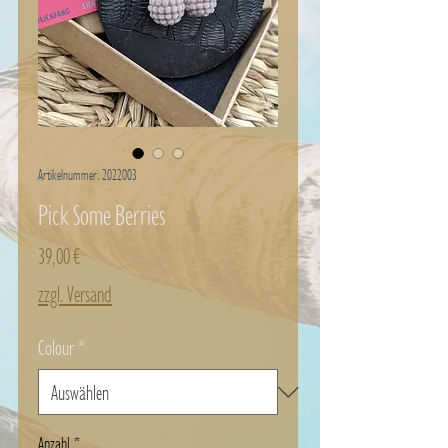
Artikelnummer: 2022003
Pick Some Berries
Preis
39,00 €
zzgl. Versand
Colour
*
Anzahl
*