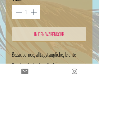
IN DEN WARENKORB
Bezaubernde, alltagstaugliche, leichte
Ohrringe in der Trendfarbe Taupe mit
Ohrhaken.
Länge 5 cm
Material 925 silber 18 k vergoldet
/ Ohrhaken 14 k vergoldet
Perle aus Acryl mit Samt Schicht