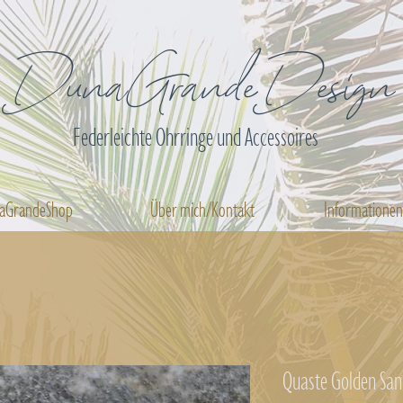
DunaGrandeDesign
Federleichte Ohrringe und Accessoires
aGrandeShop
Über mich/Kontakt
Informatione
Quaste Golden Sa