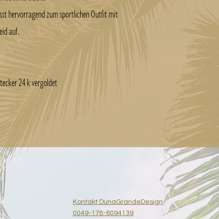
st hervorragend zum sportlichen Outfit mit
eid auf.
stecker 24 k vergoldet
Kontakt DunaGrandeDesign
0049-178-8094139